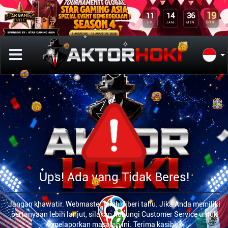
19
11
14
36
DTK
HR
JAM
MEN
✥
✧
✺
✺
✺
Ups! Ada yang Tidak Beres!
Jangan khawatir. Webmaster telah diberi tahu. Jika Anda memiliki
pertanyaan lebih lanjut, silakan hubungi Customer Service untuk
melaporkan masalah ini. Terima kasih!